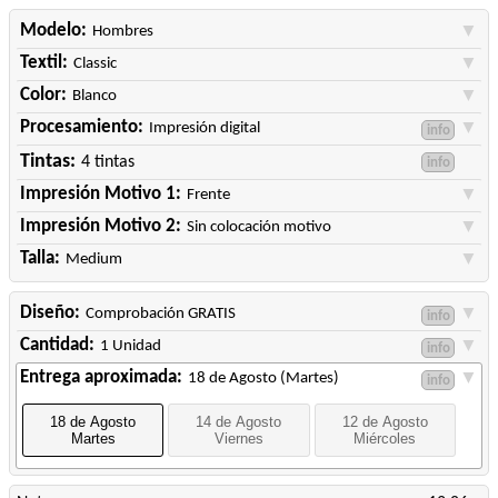
Modelo:
▼
Hombres
Textil:
▼
Classic
Color:
▼
Blanco
Procesamiento:
▼
Impresión digital
info
Tintas:
▼
4 tintas
info
Impresión Motivo 1:
▼
Frente
Impresión Motivo 2:
▼
Sin colocación motivo
Talla:
▼
Medium
Diseño:
▼
Comprobación GRATIS
info
Cantidad:
▼
1 Unidad
info
Entrega aproximada:
▼
18 de Agosto (Martes)
info
18 de Agosto
14 de Agosto
12 de Agosto
Martes
Viernes
Miércoles