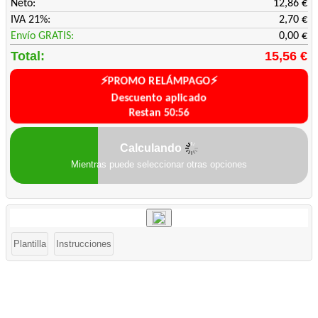
Neto:
12,86 €
IVA 21%:
2,70 €
Envío GRATIS:
0,00 €
Total:
15,56 €
⚡PROMO RELÁMPAGO⚡
Descuento aplicado
Restan 50:56
Calculando
Mientras puede seleccionar otras opciones
️Plantilla
Instrucciones