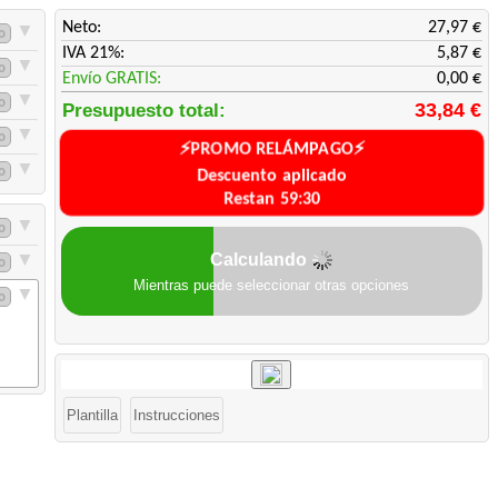
Neto:
27,97 €
▼
fo
IVA 21%:
5,87 €
▼
fo
Envío GRATIS:
0,00 €
▼
fo
33,84 €
Presupuesto total:
▼
fo
⚡PROMO RELÁMPAGO⚡
▼
fo
Descuento aplicado
Restan 59:30
▼
fo
Calculando
▼
fo
Mientras puede seleccionar otras opciones
▼
fo
️Plantilla
Instrucciones