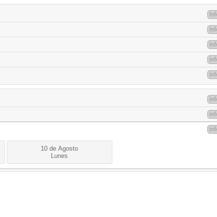
in
in
in
in
in
in
in
in
10 de Agosto
Lunes