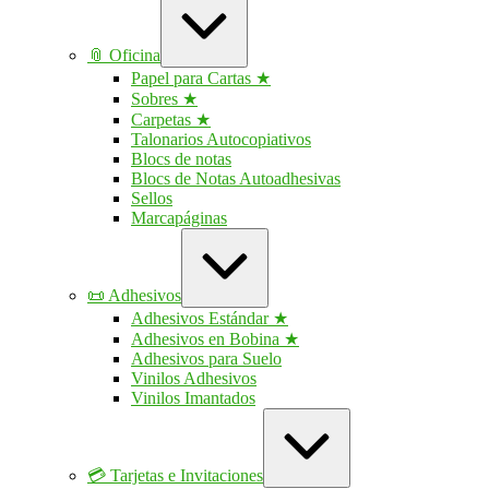
/
contraer
📎 Oficina
Papel para Cartas ★
Sobres ★
Carpetas ★
Talonarios Autocopiativos
Blocs de notas
Blocs de Notas Autoadhesivas
Sellos
Marcapáginas
Ampliar
/
contraer
📜 Adhesivos
Adhesivos Estándar ★
Adhesivos en Bobina ★
Adhesivos para Suelo
Vinilos Adhesivos
Vinilos Imantados
Ampliar
/
contraer
💳 Tarjetas e Invitaciones