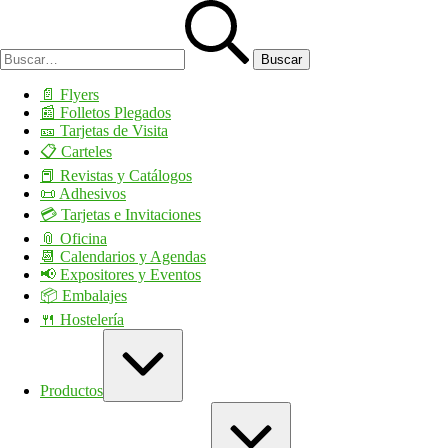
Saltar
Buscar:
al
contenido
📄​ Flyers
📰​ Folletos Plegados
🎫​ Tarjetas de Visita
📋 Carteles
📕 Revistas y Catálogos
📜 Adhesivos
💳 Tarjetas e Invitaciones
📎 Oficina
📆 Calendarios y Agendas
📢 Expositores y Eventos
📦 Embalajes
🍴 Hostelería
Ampliar
/
contraer
Productos
Ampliar
/
contraer