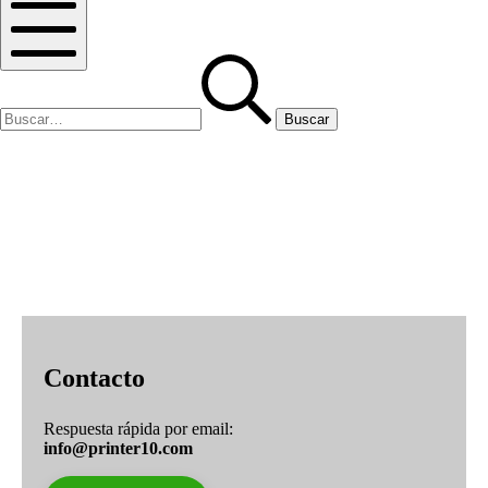
Buscar
Buscar:
Menú
móvil
Contacto
Respuesta rápida por email:
info@printer10.com