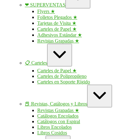
❤ SUPERVENTAS
Flyers ★
Folletos Plegados ★
Tarjetas de Visita ★
Carteles de Papel ★
Adhesivos Estándar ★
Revistas Grapadas ★
Ampliar
/
contraer
📋 Carteles
Carteles de Papel ★
Carteles de Polipropileno
Carteles en Soporte Rígido
Ampliar
/
contraer
📕 Revistas, Catálogos y Libros
Revistas Grapadas ★
Catálogos Encolados
Catálogos con Espiral
Libros Encolados
Libros Cosidos
Ampliar