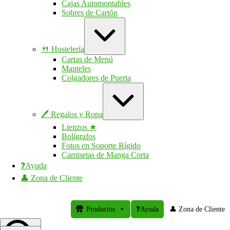
Cajas Automontables
Sobres de Cartón
Ampliar
/
contraer
🍴 Hostelería
Cartas de Menú
Manteles
Colgadores de Puerta
Ampliar
/
contraer
🖊 Regalos y Ropa
Lienzos ★
Bolígrafos
Fotos en Soporte Rígido
Camisetas de Manga Corta
❓Ayuda
👤 Zona de Cliente
printer10.com
Productos
❓Ayuda
👤 Zona de Cliente
printer10.com