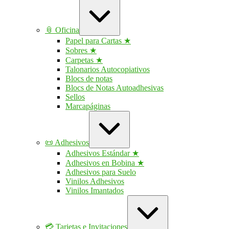
Ampliar
/
contraer
📎 Oficina
Papel para Cartas ★
Sobres ★
Carpetas ★
Talonarios Autocopiativos
Blocs de notas
Blocs de Notas Autoadhesivas
Sellos
Marcapáginas
Ampliar
/
contraer
📜 Adhesivos
Adhesivos Estándar ★
Adhesivos en Bobina ★
Adhesivos para Suelo
Vinilos Adhesivos
Vinilos Imantados
Ampliar
/
contraer
💳 Tarjetas e Invitaciones