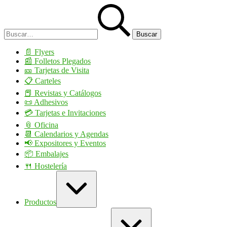
Saltar
Buscar:
al
contenido
📄​ Flyers
📰​ Folletos Plegados
🎫​ Tarjetas de Visita
📋 Carteles
📕 Revistas y Catálogos
📜 Adhesivos
💳 Tarjetas e Invitaciones
📎 Oficina
📆 Calendarios y Agendas
📢 Expositores y Eventos
📦 Embalajes
🍴 Hostelería
Ampliar
/
contraer
Productos
Ampliar
/