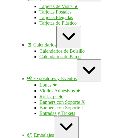
Tarjetas de Visita ★
Tarjetas Postales
Tarjetas Plegadas
Tarjetas de Plástico
Ampliar
/
contraer
📆 Calendarios
Calendarios de Bolsillo
Calendarios de Pared
Ampliar
/
contraer
📢 Expositores y Eventos
Lonas ★
Vinilos Adhesivos ★
Roll-Ups ★
Banners con Soporte X
Banners con Soporte L
Entradas y Tickets
Ampliar
/
contraer
📦 Embalajes