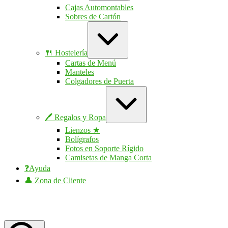
Cajas Automontables
Sobres de Cartón
Ampliar
/
contraer
🍴 Hostelería
Cartas de Menú
Manteles
Colgadores de Puerta
Ampliar
/
contraer
🖊 Regalos y Ropa
Lienzos ★
Bolígrafos
Fotos en Soporte Rígido
Camisetas de Manga Corta
❓Ayuda
👤 Zona de Cliente
printer10.com
printer10.com