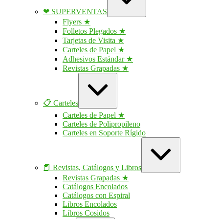
contraer
❤ SUPERVENTAS
Flyers ★
Folletos Plegados ★
Tarjetas de Visita ★
Carteles de Papel ★
Adhesivos Estándar ★
Revistas Grapadas ★
Ampliar
/
contraer
📋 Carteles
Carteles de Papel ★
Carteles de Polipropileno
Carteles en Soporte Rígido
Ampliar
/
contraer
📕 Revistas, Catálogos y Libros
Revistas Grapadas ★
Catálogos Encolados
Catálogos con Espiral
Libros Encolados
Libros Cosidos