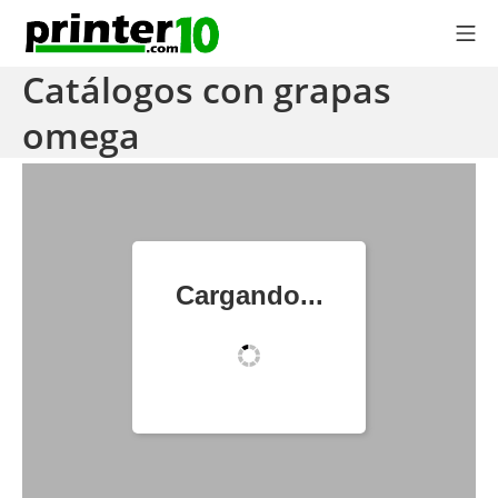
Saltar
Me
al
printer10.com
contenido
Catálogos con grapas
omega