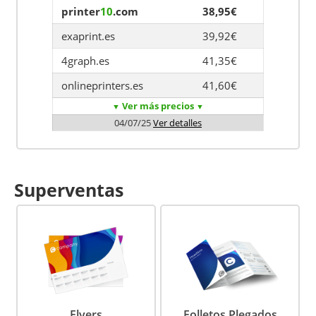
printer
10
.com
38,95€
exaprint.es
39,92€
4graph.es
41,35€
onlineprinters.es
41,60€
Ver más precios
▼
▼
04/07/25
Ver detalles
Superventas
Flyers
Folletos Plegados