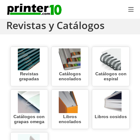
Saltar
Me
al
printer10.com
contenido
Revistas y Catálogos